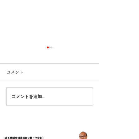
コメント
2026.春号.会派レポート
2025.秋号.会
コメントを追加…