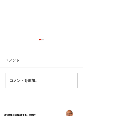
コメント
2026.春号.会派レポート
2025.秋号.会
コメントを追加…